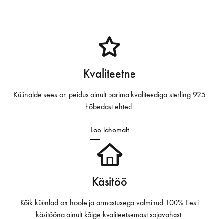
y
V
i
Kvaliteetne
d
Küünalde sees on peidus ainult parima kvaliteediga sterling 925
e
hõbedast ehted.
o
Loe lähemalt
Käsitöö
Kõik küünlad on hoole ja armastusega valminud 100% Eesti
käsitööna ainult kõige kvaliteetsemast sojavahast.