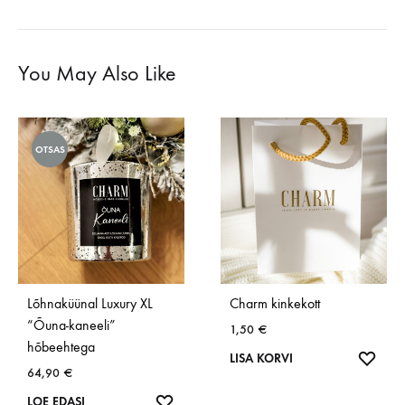
You May Also Like
OTSAS
Lõhnaküünal Luxury XL
Charm kinkekott
“Õuna-kaneeli”
1,50
€
hõbeehtega
SOOV
LISA KORVI
64,90
€
SOOVINIMEKIRI
LOE EDASI