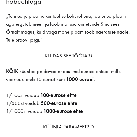
hõbeehtega
„Tunned ju ploome kui tõelise kõhurohuna, jäätunud ploom
aga ergutab meeli ja loob mõnusa õnnetunde Sinu sees.
Õrnalt magus, kuid väga mahe ploom toob naeratuse näole!
Tule proovi järgi.“
KUIDAS SEE TÖÖTAB?
KÕIK
küünlad peidavad endas imekauneid ehteid, mille
1000 euroni.
väärtus ulatub 15 eurost kuni
100-eurose ehte
1/100st võidab
500-eurose ehte
1/500st võidab
1000-eurose ehte
1/1000st võidab
KÜÜNLA PARAMEETRID