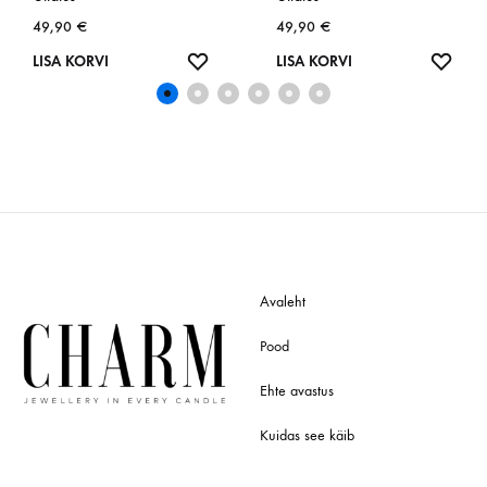
49,90
€
49,90
€
SOOVINIMEKIRI
SOOV
LISA KORVI
LISA KORVI
Avaleht
Pood
Ehte avastus
Kuidas see käib