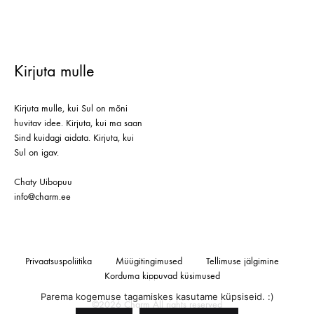
Kirjuta mulle
Kirjuta mulle, kui Sul on mõni
huvitav idee. Kirjuta, kui ma saan
Sind kuidagi aidata. Kirjuta, kui
Sul on igav.
Chaty Uibopuu
info@charm.ee
Privaatsuspoliitika
Müügitingimused
Tellimuse jälgimine
Korduma kippuvad küsimused
Parema kogemuse tagamiskes kasutame küpsiseid. :)
©2026 Charm All rights reserved