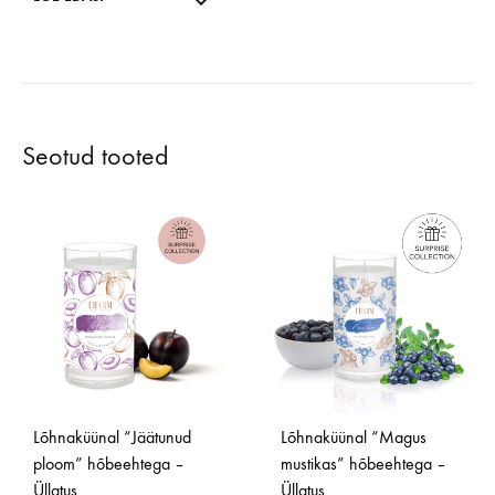
Seotud tooted
Lõhnaküünal “Jäätunud
Lõhnaküünal “Magus
ploom” hõbeehtega –
mustikas” hõbeehtega –
Üllatus
Üllatus