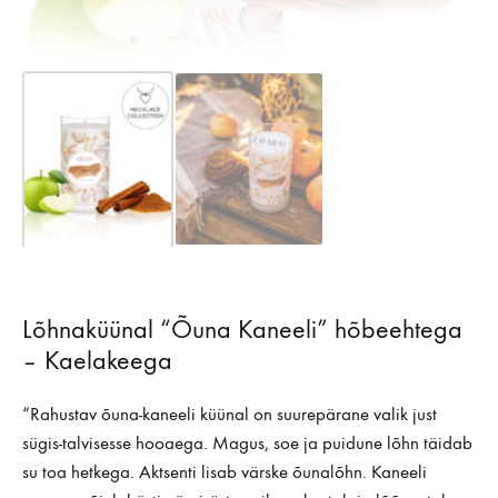
Lõhnaküünal “Õuna Kaneeli” hõbeehtega
– Kaelakeega
“Rahustav õuna-kaneeli küünal on suurepärane valik just
sügis-talvisesse hooaega. Magus, soe ja puidune lõhn täidab
su toa hetkega. Aktsenti lisab värske õunalõhn. Kaneeli