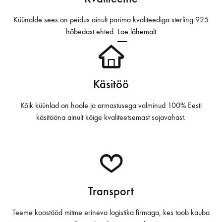
i
d
Küünalde sees on peidus ainult parima kvaliteediga sterling 925
hõbedast ehted.
Loe lähemalt
e
o
Käsitöö
Kõik küünlad on hoole ja armastusega valminud 100% Eesti
käsitööna ainult kõige kvaliteetsemast sojavahast.
Transport
Teeme koostööd mitme erineva logistika firmaga, kes toob kauba