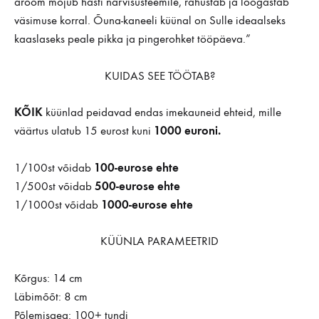
aroom mõjub hästi närvisüsteemile, rahustab ja lõõgastab
väsimuse korral. Õuna-kaneeli küünal on Sulle ideaalseks
kaaslaseks peale pikka ja pingerohket tööpäeva.”
KUIDAS SEE TÖÖTAB?
KÕIK
küünlad peidavad endas imekauneid ehteid, mille
1000 euroni.
väärtus ulatub 15 eurost kuni
100-eurose ehte
1/100st võidab
500-eurose ehte
1/500st võidab
1000-eurose ehte
1/1000st võidab
KÜÜNLA PARAMEETRID
Kõrgus: 14 cm
Läbimõõt: 8 cm
Põlemisaeg: 100+ tundi