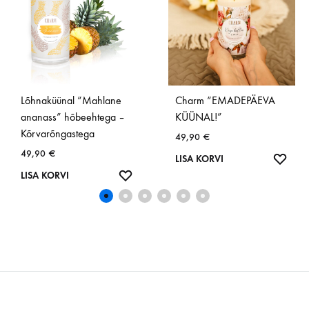
Lõhnaküünal “Mahlane
Charm “EMADEPÄEVA
ananass” hõbeehtega –
KÜÜNAL!”
Kõrvarõngastega
49,90
€
49,90
€
SOOV
LISA KORVI
SOOVINIMEKIRI
LISA KORVI