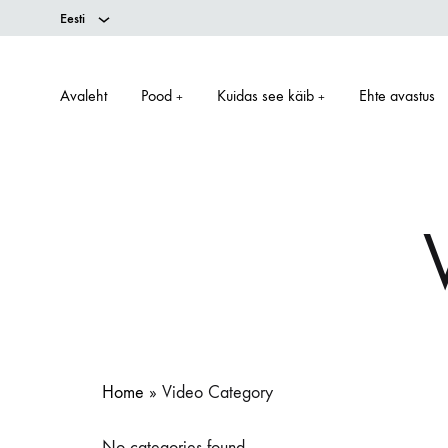
Eesti
Avaleht
Pood
Kuidas see käib
Ehte avastus
+
+
Home
»
Video Category
No categories found