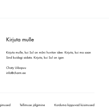
Kirjuta mulle
Kirjuta mulle, kui Sul on mõni huvitav idee. Kirjuta, kui ma saan
Sind kuidagi aidata. Kirjuta, kui Sul on igav.
Chaty Uibopuu
info@charm.ee
gimused
Tellimuse jälgimine
Korduma kippuvad küsimused