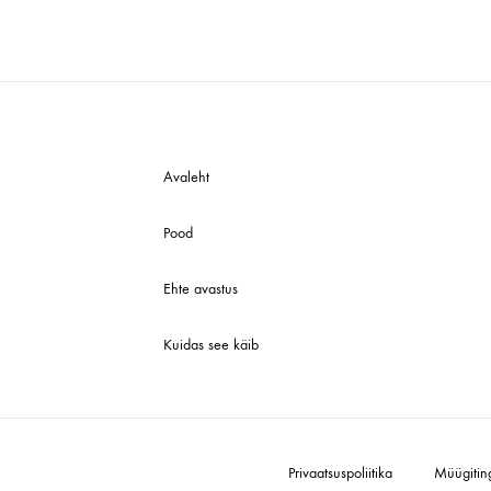
Avaleht
Pood
Ehte avastus
Kuidas see käib
Privaatsuspoliitika
Müügitin