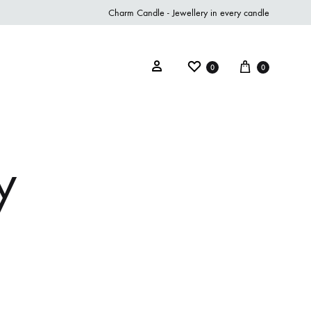
Charm Candle - Jewellery in every candle
0
0
y